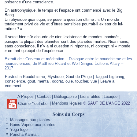
présence d’une conscience.
En astrophysique, le temps et l’espace ont commencé avec le Big
Bang.
En physique quantique, se pose la question ultime : « Un monde
totalement privé de vie et d’êtres sensibles pourrait-il exister de lui-
même ? »….
Il serait bien sûr absurde de nier l’existence de mondes inanimés,
puisque la plupart des planètes sont des planètes mortes. Néanmoins,
sans conscience, il n’y a ni question ni réponse, ni concept ni « monde
» en tant qu’objet de l’expérience.
Extrait de : Cerveau et méditation – Dialogue entre le bouddhisme et les
neurosciences, de Matthieu Ricard et Wolf Singer. Éditions Allary –
2017
Posted in
Bouddhisme
,
Mystique
,
Saut de l'Ange
|
Tagged
big bang
,
conscience
,
gout
,
mental
,
odorat
,
ouie
,
toucher
,
vue
|
Leave a
comment
A Propos
|
Contact
|
Bibliographie
|
Liens utiles
|
Lexique
|
|
Mentions légales
© SAUT DE L'ANGE 2022
Chaîne YouTube
Soins du Corps
Massages aux plantes
Bains Vapeur aux plantes
Yoga léger
Pancha Karma
: