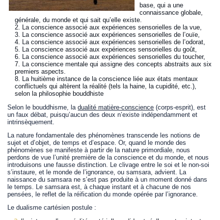
base, qui a une
connaissance globale,
générale, du monde et qui sait qu’elle existe.
La conscience associé aux expériences sensorielles de la vue,
La conscience associé aux expériences sensorielles de l’ouïe,
La conscience associé aux expériences sensorielles de l’odorat,
La conscience associé aux expériences sensorielles du goût,
La conscience associé aux expériences sensorielles du toucher,
La conscience mentale qui assigne des concepts abstraits aux six
premiers aspects.
La huitième instance de la conscience liée aux états mentaux
conflictuels qui altèrent la réalité (tels la haine, la cupidité, etc.),
selon la philosophie bouddhiste
Selon le bouddhisme, la
dualité matière-conscience
(corps-esprit), est
un faux débat, puisqu’aucun des deux n’existe indépendamment et
intrinsèquement.
La nature fondamentale des phénomènes transcende les notions de
sujet et d’objet, de temps et d’espace. Or, quand le monde des
phénomènes se manifeste à partir de la nature primordiale, nous
perdons de vue l’unité première de la conscience et du monde, et nous
introduisons une fausse distinction. Le clivage entre le soi et le non-soi
s’instaure, et le monde de l’ignorance, ou samsara, advient. La
naissance du samsara ne s’est pas produite à un moment donné dans
le temps. Le samsara est, à chaque instant et à chacune de nos
pensées, le reflet de la réification du monde opérée par l’ignorance.
Le dualisme cartésien postule :