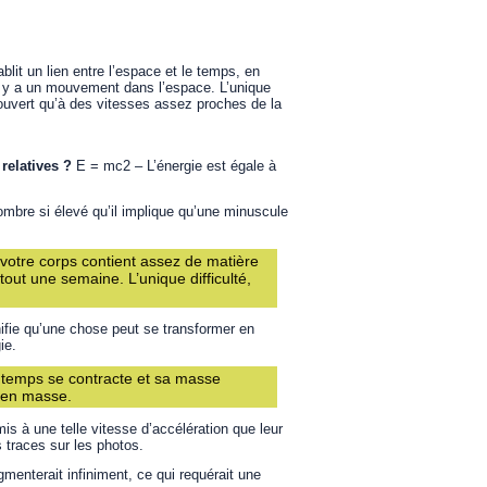
tablit un lien entre l’espace et le temps, en
il y a un mouvement dans l’espace. L’unique
écouvert qu’à des vitesses assez proches de la
 relatives ?
E = mc2 – L’énergie est égale à
ombre si élevé qu’il implique qu’une minuscule
 votre corps contient assez de matière
tout une semaine. L’unique difficulté,
ifie qu’une chose peut se transformer en
ie.
e temps se contracte et sa masse
 en masse.
s à une telle vitesse d’accélération que leur
traces sur les photos.
gmenterait infiniment, ce qui requérait une