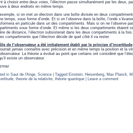
t à choisir entre deux voies, l’électron passe simultanément par les deux, par 
ouve à deux endroits en même temps.
exemple, si on met un électron dans une boîte divisée en deux compartiments,
 temps, sous forme d’onde. Et si on l’observe dans la boîte, l’onde s’évanou
sformera en particule dans un des compartiments. Mais si on ne l’observe pas,
artiments sous forme d’onde. Et même si les deux compartiments étaient sép
ère de distance, l’électron subsisterait dans les deux compartiments à la foi
es compartiments que l’électron décide de quel côté il va rester.
ôle de l’observateur a été initialement établi par le principe d’incertitude
ourrait jamais connaître avec précision et en même temps la position et la vi
’observateur. La théorie a évolué au point que certains ont considéré que l’élec
qu’il existe un observateur.
zroaz
ted in
Saut de l'Ange
,
Science
|
Tagged
Einstein
,
Heisenberg
,
Max Planck
,
M
certitude
,
theorie de la relativite
,
théorie quantique
|
Leave a comment