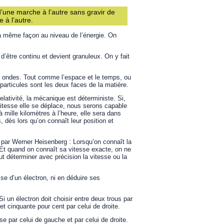
’une marche à l’autre sans gravir de
 à l’autre.
a même façon au niveau de l’énergie. On
être continu et devient granuleux. On y fait
es ondes. Tout comme l’espace et le temps, ou
particules sont les deux faces de la matière.
elativité, la mécanique est déterministe. Si,
vitesse elle se déplace, nous serons capable
 mille kilomètres à l’heure, elle sera dans
, dès lors qu’on connaît leur position et
 par Werner Heisenberg : Lorsqu’on connaît la
 Et quand on connaît sa vitesse exacte, on ne
eut déterminer avec précision la vitesse ou la
sse d’un électron, ni en déduire ses
Si un électron doit choisir entre deux trous par
et cinquante pour cent par celui de droite.
e par celui de gauche et par celui de droite.