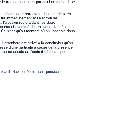
le trou de gauche et par celui de droite. Il se
 l’électron se retrouvera dans les deux en
ira immédiatement et l’électron se
 l’électron restera dans les deux
arés et placés à des milliards d’années-
s. Ce n’est qu’au moment où on l’observe dans
. Heisenberg est arrivé à la conclusion qu’on
tesse d’une particule à cause de la présence
tron ne décide de l’endroit où il est que
axwell
,
Newton
,
Niels Bohr
,
principe