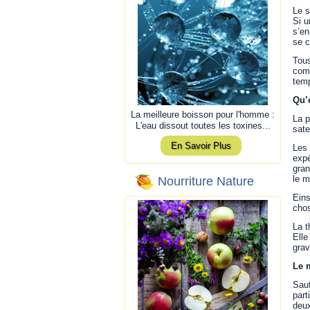
Le s
Si u
s’en
se c
Tous
comm
temp
Qu’
La meilleure boisson pour l'homme :
La p
L'eau dissout toutes les toxines...
sate
En Savoir Plus
Les 
expé
gran
le m
Nourriture Nature
Eins
chos
La t
Elle
grav
Le 
Saut
part
deu