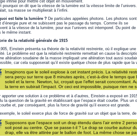
gie infinie pour mettre cet objet en mouvement.
t pourquoi on dit que la vitesse de la lumière est la vitesse limite de l’univers.
alait, sa masse se multiplierait à l’infini.
uoi est faite la lumière ?
De particules appelées photons. Les photons sont 
at d’énergie pure et ne subissent pas le passage du temps. Comme ils se
ent à la vitesse de la lumière, pour eux l’univers est intemporel. Du point de 
 le même instant.
rie de la relativité générale de 1915
905, Einstein présenta sa théorie de la relativité restreinte, où il explique 
ité. Le problème est que la relativité restreinte remettait en cause la descript
ne altération soudaine de la masse impliquait une altération tout aussi soudain
ssible, car cela supposerait qu’il existe quelque chose de plus rapide que la 
Imaginons que le soleil explose à cet instant précis. La relativité re
sera perçu sur terre que 8 minutes après, c’est-à-dire le temps que l
soleil et la terre. Newton, lui, croyait que l’effet serait concomitant.
la terre en subirait l’impact. Or ceci est impossible, puisque rien ne 
 apporter une solution à ce problème et à d’autres, Einstein a exposé en 1915 s
lu la question de la gravité en établissant que l’espace était courbe. Plus un 
courbe et, par conséquent, plus la force de gravité qu’il exerce est grande.
exemple, le soleil exerce plus de force de gravité sur un objet que la terre, 
Supposons que l’espace soit un drap étendu dans l’air entre 2 pers
soit posé au centre. Que se passe-t-il ? Le drap se courbe autour du 
drap, elle va être attirée par le ballon de foot. La même chose se pa