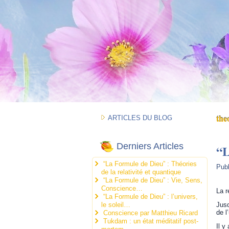
theo
ARTICLES DU BLOG
Derniers Articles
“L
“La Formule de Dieu” : Théories
Pub
de la relativité et quantique
“La Formule de Dieu” : Vie, Sens,
Conscience…
La r
“La Formule de Dieu” : l’univers,
le soleil…
Jusq
de l
Conscience par Matthieu Ricard
Tukdam : un état méditatif post-
Il y