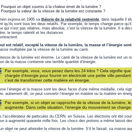
Pourquoi un objet soumis à la chaleur émet de la lumière ?
Pourquoi la valeur de la vitesse de la lumière est constante ?
stein exposa en 1905 sa
théorie de la relativité restreinte
, dans laquelle il é
nt qu’ils sont tous les deux relatifs. Par exemple, le temps change parce qu’
e qui n’est pas relative, mais absolue, c’est la vitesse de la lumière. Il a d
ère, le temps ralentit et les distances
ontractent.
out est relatif, excepté la vitesse de la lumière, la masse et l’énergie sont
asse multipliée par la vitesse de la lumière au carré.
itesse de la lumière est énorme. Le carré de la vitesse de la lumière est un n
ion de la masse contienne une terrible quantité d’énergie.
Par exemple, vous, vous pesez dans les 24 kilos ? Cela signifie que
chargée d’énergie pour fournir en électricité une petite ville pendant 
c’est de transformer cette matière en énergie.
e l’énergie et la masse sont les deux faces d’une même médaille, cela sign
tre, autrement dit, on peut convertir l’énergie en matière ou la matière en énerg
Par exemple, si un objet se rapproche de la vitesse de la lumière, l
augmente. Dans cette situation, l’énergie du mouvement se change
 l’accélérateur de particules du CERN, en Suisse, Les électrons ont été soumi
e a augmenté quarante mille fois. Les chocs des protons a même laissé des 
n objet ne peut atteindre la vitesse de la lumière. S’il le faisait, sa masse au