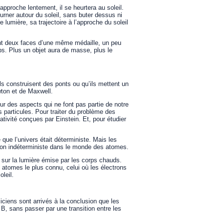
 approche lentement, il se heurtera au soleil.
urner autour du soleil, sans buter dessus ni
lumière, sa trajectoire à l’approche du soleil
ont deux faces d’une même médaille, un peu
mps. Plus un objet aura de masse, plus le
s construisent des ponts ou qu’ils mettent un
ewton et de Maxwell.
ur des aspects qui ne font pas partie de notre
articules. Pour traiter du problème des
tivité conçues par Einstein. Et, pour étudier
 que l’univers était déterministe. Mais les
sion indéterministe dans le monde des atomes.
 sur la lumière émise par les corps chauds.
 atomes le plus connu, celui où les électrons
leil.
ciens sont arrivés à la conclusion que les
 B, sans passer par une transition entre les