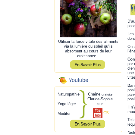
D’au
pass
Les 
donc
Utiliser la force vitale des aliments
via la lumière du soleil qu'ils
On a
absorbent au cours de leur
l’én
croissance...
Com
par 
En Savoir Plus
d’en
une 
vite
Youtube
Dans
posi
Naturopathie
Chaîne
parv
gratuite
Claude-Sophie
posi
Yoga léger
sur
Il n
mouv
CS
Méditer
Tell
En Savoir Plus
lequ
Niel