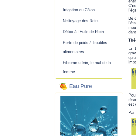
éner
C’es
Irrigation du Côlon
l’ég
De q
Nettoyage des Reins
l’ét
meuv
Détox à l’Huile de Ricin
dans
Théo
Perte de poids / Troubles
En 1
alimentaires
grav
qu’u
impo
Fibrome utérin, le mal de la
femme
Eau Pure
Pour
réso
est 
Par 