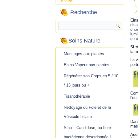
mortem
Recherche
Ein
disa
chos
lumi
se c
Soins Nature
Si t
la m
Massages aux plantes
La v
port
Bains Vapeur aux plantes
Régénérer son Corps en 5 / 10
/ 15 jours ou +
Comm
Tisanothérapie
l’au
Nettoyage du Foie et de la
Vésicule biliaire
Dans
mass
Sibo – Candidose, ou flore
Aucu
bactérienne désordonnée !