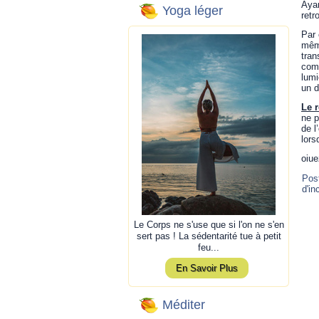
Ayan
Yoga léger
retr
Par 
même
tran
comp
lumi
un d
Le r
ne p
de l
lors
oiue
Pos
d'in
Le Corps ne s'use que si l'on ne s'en
sert pas ! La sédentarité tue à petit
feu...
En Savoir Plus
Méditer