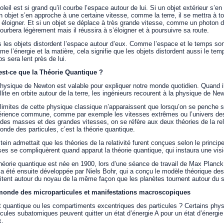
oleil est si grand qu’il courbe l’espace autour de lui. Si un objet extérieur s’en
n objet s’en approche à une certaine vitesse, comme la terre, il se mettra à to
 éloigner. Et si un objet se déplace à très grande vitesse, comme un photon de 
ourbera légèrement mais il réussira à s’éloigner et à poursuivre sa route.
 les objets distordent l’espace autour d’eux. Comme l’espace et le temps s
e l’énergie et la matière, cela signifie que les objets distordent aussi le te
s sera lent près de lui.
est-ce que la Théorie Quantique ?
hysique de Newton est valable pour expliquer notre monde quotidien. Quand il
llite en orbite autour de la terre, les ingénieurs recourent à la physique de N
limites de cette physique classique n’apparaissent que lorsqu’on se penche s
rience commune, comme par exemple les vitesses extrêmes ou l’univers des p
des masses et des grandes vitesses, on se réfère aux deux théories de la rela
onde des particules, c’est la théorie quantique.
tein admettait que les théories de la relativité furent conçues selon le principe
es se compliquèrent quand apparut la théorie quantique, qui instaura une vi
héorie quantique est née en 1900, lors d’une séance de travail de Max Planck
 a été ensuite développée par Niels Bohr, qui a conçu le modèle théorique des
itent autour du noyau de la même façon que les planètes tournent autour du so
monde des microparticules et manifestations macroscopiques
 quantique ou les compartiments excentriques des particules ? Certains physi
icules subatomiques peuvent quitter un état d’énergie A pour un état d’énergie
x.