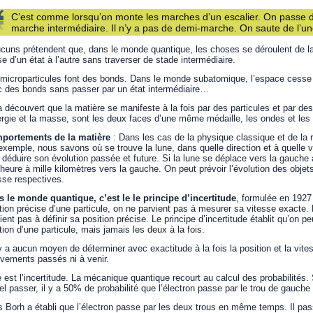
C’est comme lorsqu’on monte les marches d’un escalier. On passe d
marche intermédiaire. Il n’y a pas de demi-marche. On saute de l’une
cuns prétendent que, dans le monde quantique, les choses se déroulent de l
e d’un état à l’autre sans traverser de stade intermédiaire.
microparticules font des bonds. Dans le monde subatomique, l’espace cesse d’
 des bonds sans passer par un état intermédiaire…
 découvert que la matière se manifeste à la fois par des particules et par d
ergie et la masse, sont les deux faces d’une même médaille, les ondes et les 
portements de la matière
: Dans les cas de la physique classique et de la r
exemple, nous savons où se trouve la lune, dans quelle direction et à quelle 
 déduire son évolution passée et future. Si la lune se déplace vers la gauche à
heure à mille kilomètres vers la gauche. On peut prévoir l’évolution des objets
sse respectives.
 le monde quantique, c’est le le principe d’incertitude
, formulée en 1927
tion précise d’une particule, on ne parvient pas à mesurer sa vitesse exacte.
ient pas à définir sa position précise. Le principe d’incertitude établit qu’on p
tion d’une particule, mais jamais les deux à la fois.
’y a aucun moyen de déterminer avec exactitude à la fois la position et la vite
ements passés ni à venir.
e est l’incertitude. La mécanique quantique recourt au calcul des probabilités. 
el passer, il y a 50% de probabilité que l’électron passe par le trou de gauche 
s Borh a établi que l’électron passe par les deux trous en même temps. Il pass