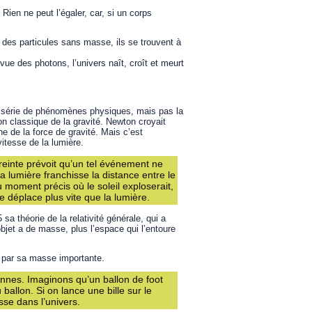
 Rien ne peut l’égaler, car, si un corps
des particules sans masse, ils se trouvent à
vue des photons, l’univers naît, croît et meurt
une série de phénomènes physiques, mais pas la
ion classique de la gravité. Newton croyait
e de la force de gravité. Mais c’est
vitesse de la lumière.
streinte prévoit qu’un tel événement ne
a lumière franchisse la distance entre le
 Au moment précis où le soleil exploserait,
se déplace plus vite que la lumière.
a théorie de la relativité générale, qui a
objet a de masse, plus l’espace qui l’entoure
de par sa masse importante.
onnes. Imaginons qu’un ballon de foot
ballon. Si on lance une bille sur le
sse dans l’univers.