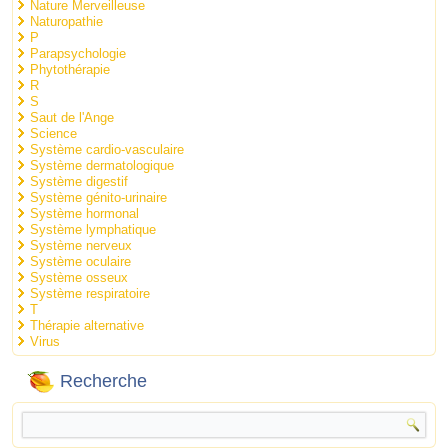
Nature Merveilleuse
Naturopathie
P
Parapsychologie
Phytothérapie
R
S
Saut de l'Ange
Science
Système cardio-vasculaire
Système dermatologique
Système digestif
Système génito-urinaire
Système hormonal
Système lymphatique
Système nerveux
Système oculaire
Système osseux
Système respiratoire
T
Thérapie alternative
Virus
Recherche