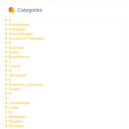
Categories
A
Alimentation
Antiquités
Aromathérapie
Ascension Planétaire
B
Bactéries
Books
Bouddhisme
C
Cancer
D
Décoration
E
Exercices physiques
Fitness
H
I
Lithothérapie
Livres
M
Méditation
Meubles
Mystique