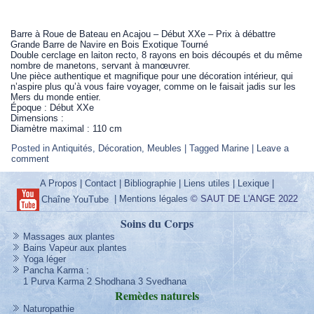
Barre à Roue de Bateau en Acajou – Début XXe – Prix à débattre
Grande Barre de Navire en Bois Exotique Tourné
Double cerclage en laiton recto, 8 rayons en bois découpés et du même
nombre de manetons, servant à manœuvrer.
Une pièce authentique et magnifique pour une décoration intérieur, qui
n’aspire plus qu’à vous faire voyager, comme on le faisait jadis sur les
Mers du monde entier.
Époque : Début XXe
Dimensions :
Diamètre maximal : 110 cm
Posted in
Antiquités
,
Décoration
,
Meubles
|
Tagged
Marine
|
Leave a
comment
A Propos
|
Contact
|
Bibliographie
|
Liens utiles
|
Lexique
|
|
Mentions légales
© SAUT DE L'ANGE 2022
Chaîne YouTube
Soins du Corps
Massages aux plantes
Bains Vapeur aux plantes
Yoga léger
Pancha Karma
:
1 Purva Karma
2 Shodhana
3 Svedhana
Remèdes
naturels
Naturopathie