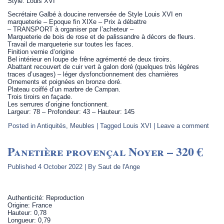
Style: Louis XVI
Secrétaire Galbé à doucine renversée de Style Louis XVI en
marqueterie – Epoque fin XIXe – Prix à débattre
– TRANSPORT à organiser par l’acheteur –
Marqueterie de bois de rose et de palissandre à décors de fleurs.
Travail de marqueterie sur toutes les faces.
Finition vernie d’origine
Bel intérieur en loupe de frêne agrémenté de deux tiroirs.
Abattant recouvert de cuir vert à galon doré (quelques très légères
traces d’usages) – léger dysfonctionnement des charnières
Ornements et poignées en bronze doré.
Plateau coiffé d’un marbre de Campan.
Trois tiroirs en façade.
Les serrures d’origine fonctionnent.
Largeur: 78 – Profondeur: 43 – Hauteur: 145
Posted in
Antiquités
,
Meubles
|
Tagged
Louis XVI
|
Leave a comment
Panetière provençal Noyer – 320 €
Published
4 October 2022
|
By
Saut de l'Ange
Authenticité: Reproduction
Origine: France
Hauteur: 0,78
Longueur: 0,79