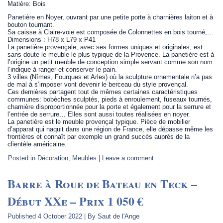
Matière: Bois
Panetière en Noyer, ouvrant par une petite porte à charnières laiton et à
bouton tournant.
Sa caisse à Claire-voie est composée de Colonnettes en bois tourné,…
Dimensions : H78 x L79 x P41
La panetière provençale, avec ses formes uniques et originales, est
sans doute le meuble le plus typique de la Provence. La panetière est à
l’origine un petit meuble de conception simple servant comme son nom
l’indique à ranger et conserver le pain.
3 villes (Nîmes, Fourques et Arles) où la sculpture ornementale n’a pas
de mal à s’imposer vont devenir le berceau du style provençal.
Ces dernières partagent tout de mêmes certaines caractéristiques
communes: bobèches sculptés, pieds à enroulement, fuseaux tournés,
charnière disproportionnée pour la porte et également pour la serrure et
l’entrée de serrure… Elles sont aussi toutes réalisées en noyer.
La panetière est le meuble provençal typique. Pièce de mobilier
d’apparat qui naquit dans une région de France, elle dépasse même les
frontières et connaît par exemple un grand succès auprès de la
clientèle américaine.
Posted in
Décoration
,
Meubles
|
Leave a comment
Barre à Roue de Bateau en Teck –
Début XXe – Prix 1 050 €
Published
4 October 2022
|
By
Saut de l'Ange