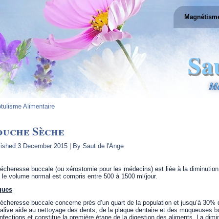
Magnétism
Sa
Ma
tulisme Alimentaire
ouche Sèche
lished
3 December 2015
|
By
Saut de l'Ange
écheresse buccale (ou xérostomie pour les médecins) est liée à la diminution o
 le volume normal est compris entre 500 à 1500 ml/jour.
ques
ècheresse buccale concerne près d’un quart de la population et jusqu’à 30% 
alive aide au nettoyage des dents, de la plaque dentaire et des muqueuses b
infections et constitue la première étape de la digestion des aliments. La dimin