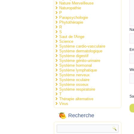
Nature Merveilleuse
Naturopathie
P
Parapsychologie
Phytothérapie
R
N
S
Saut de l'Ange
Science
Système cardio-vasculaire
Em
Système dermatologique
Système digestif
Système génito-urinaire
Système hormonal
We
Système lymphatique
Système nerveux
Système oculaire
Système osseux
Système respiratoire
T
Sa
Thérapie alternative
Virus
Recherche