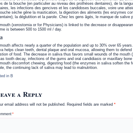
es de la bouche (en particulier au niveau des prothèses dentaires), de la langu
aires, les infections des gencives et les candidoses buccales, voire une atte
ouche sèche gêne la mastication, la digestion des aliments (les enzymes cont
entaire), la déglutition et la parole. Chez les gens âgés, le manque de salive pe
mouth (xerostomia or for Physicians) is linked to the decrease or disappearan
me is between 500 to 1500 ml / day.
ks
mouth affects nearly a quarter of the population and up to 30% over 65 years.
va helps clean teeth, dental plaque and oral mucosa, allowing them to defend ag
stion of food. The decrease in saliva thus favors small wounds of the mouth (p
 as tooth decay, infections of the gums and oral candidiasis or maxillary bon
mouth discomfort chewing, digesting food (the enzymes in saliva soften the f
le, the continuing lack of saliva may lead to malnutrition.
ted in
B
eave a Reply
ur email address will not be published.
Required fields are marked
*
omment
*