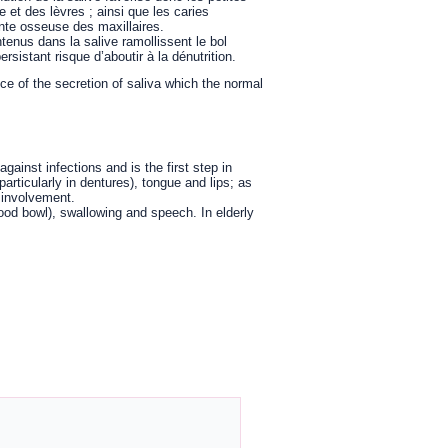
e et des lèvres ; ainsi que les caries
inte osseuse des maxillaires.
enus dans la salive ramollissent le bol
rsistant risque d’aboutir à la dénutrition.
ce of the secretion of saliva which the normal
ainst infections and is the first step in
articularly in dentures), tongue and lips; as
e involvement.
ood bowl), swallowing and speech. In elderly