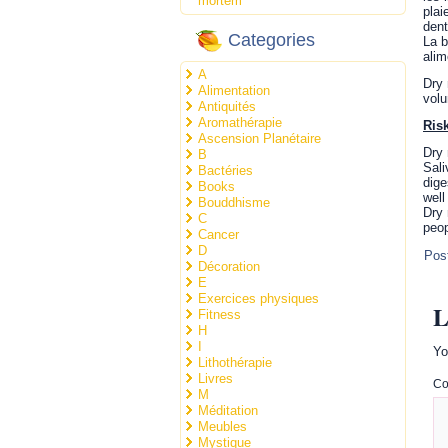
mortem
plai
dent
Categories
La b
alim
A
Dry 
Alimentation
volu
Antiquités
Aromathérapie
Ris
Ascension Planétaire
Dry 
B
Sali
Bactéries
dige
Books
well
Bouddhisme
Dry 
C
peop
Cancer
D
Pos
Décoration
E
Exercices physiques
L
Fitness
H
I
Yo
Lithothérapie
Livres
C
M
Méditation
Meubles
Mystique