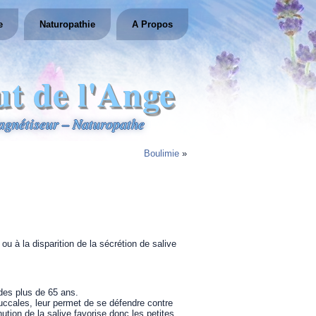
e
Naturopathie
A Propos
ut de l'Ange
gnétiseur – Naturopathe
Boulimie
»
u à la disparition de la sécrétion de salive
des plus de 65 ans.
uccales, leur permet de se défendre contre
ution de la salive favorise donc les petites