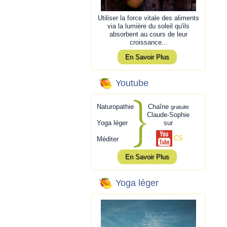
Utiliser la force vitale des aliments
via la lumière du soleil qu'ils
absorbent au cours de leur
croissance...
En Savoir Plus
Youtube
Naturopathie
Chaîne
gratuite
Claude-Sophie
Yoga léger
sur
CS
Méditer
En Savoir Plus
Yoga léger