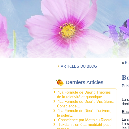
«
Bo
ARTICLES DU BLOG
B
Derniers Articles
Pub
“La Formule de Dieu” : Théories
de la relativité et quantique
La s
“La Formule de Dieu” : Vie, Sens,
dont
Conscience…
“La Formule de Dieu” : l’univers,
Ris
le soleil…
La s
Conscience par Matthieu Ricard
La s
Tukdam : un état méditatif post-
les 