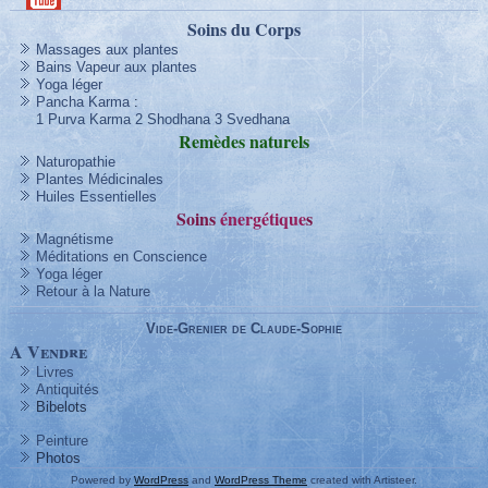
Soins du Corps
Massages aux plantes
Bains Vapeur aux plantes
Yoga léger
Pancha Karma
:
1 Purva Karma
2 Shodhana
3 Svedhana
Remèdes
naturels
Naturopathie
Plantes Médicinales
Huiles Essentielles
Soins
énergétique
s
Magnétisme
Méditations en Conscience
Yoga léger
Retour à la Nature
Vide-Grenier de Claude-Sophie
A Vendre
Livres
Antiquités
Bibelots
Peinture
Photos
Powered by
WordPress
and
WordPress Theme
created with Artisteer.