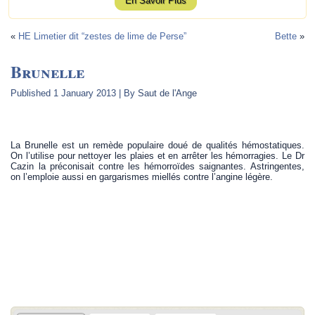
En Savoir Plus
«
HE Limetier dit “zestes de lime de Perse”
Bette
»
Brunelle
Published
1 January 2013
|
By
Saut de l'Ange
.
La Brunelle est un remède populaire doué de qualités hémostatiques.
On l’utilise pour nettoyer les plaies et en arrêter les hémorragies. Le Dr
Cazin la préconisait contre les hémorroïdes saignantes. Astringentes,
on l’emploie aussi en gargarismes miellés contre l’angine légère.
.
.
.
.