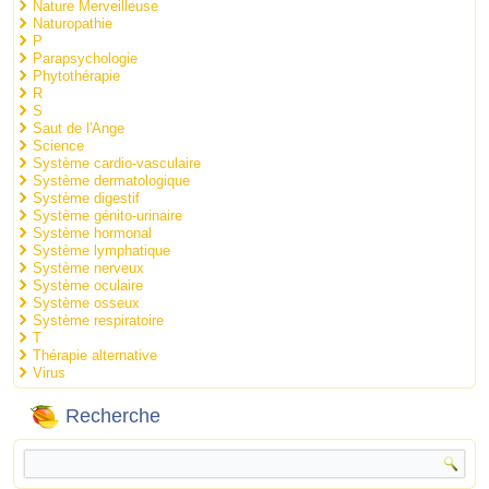
Nature Merveilleuse
Naturopathie
P
Parapsychologie
Phytothérapie
R
S
Saut de l'Ange
Science
Système cardio-vasculaire
Système dermatologique
Système digestif
Système génito-urinaire
Système hormonal
Système lymphatique
Système nerveux
Système oculaire
Système osseux
Système respiratoire
T
Thérapie alternative
Virus
Recherche