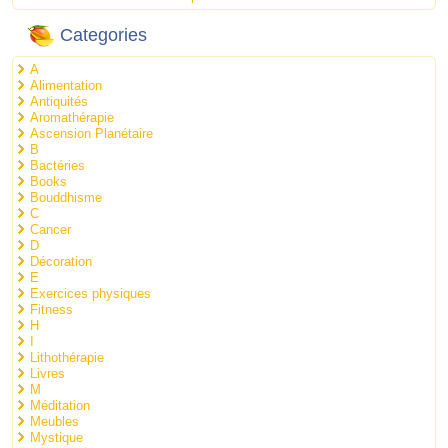
Categories
A
Alimentation
Antiquités
Aromathérapie
Ascension Planétaire
B
Bactéries
Books
Bouddhisme
C
Cancer
D
Décoration
E
Exercices physiques
Fitness
H
I
Lithothérapie
Livres
M
Méditation
Meubles
Mystique