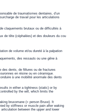
sponsable de traumatismes dentaires, d’un
rcharge de travail pour les articulations
 de claquements brutaux ou de difficultés à
ux de tête (céphalées) et des douleurs du cou
ation de volume et/ou dureté à la palpation
 craquements, des ressauts ou une gêne à
e des dents, de fêlures ou de fractures
couronnes en résine ou en céramique.
conduire à une mobilité anormale des dents
ults in either a tightness (static) or by
ontrolled by the will, which limits the
waking bruxomane (= person Bruxe). It
ied by stiffness or muscle pain after waking
r, articulation between the upper and lower