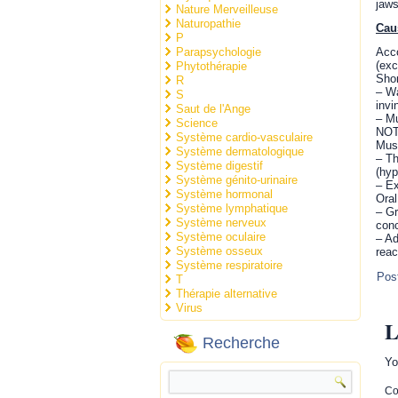
jaws
Nature Merveilleuse
Naturopathie
Cau
P
Parapsychologie
Acco
(exc
Phytothérapie
Shor
R
– Wa
S
invi
Saut de l'Ange
– Mu
Science
NOTE
Système cardio-vasculaire
Musc
Système dermatologique
– Th
Système digestif
(hyp
Système génito-urinaire
– Ex
Système hormonal
Oral
Système lymphatique
– Gr
Système nerveux
conc
Système oculaire
– Ad
Système osseux
reac
Système respiratoire
Pos
T
Thérapie alternative
Virus
L
Recherche
Yo
C