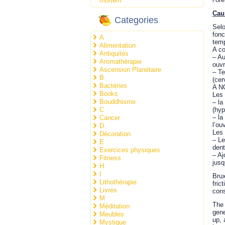
mortem
Cau
Categories
Selo
fonc
A
temp
Alimentation
A co
Antiquités
– Au
Aromathérapie
ouvr
Ascension Planétaire
– Te
B
(cer
Bactéries
A NO
Books
Les 
Bouddhisme
– la
C
(hyp
– la
Cancer
l’ou
D
Les
Décoration
– Le
E
dent
Exercices physiques
– Aj
Fitness
jusq
H
I
Brux
Lithothérapie
fric
Livres
con
M
The 
Méditation
gene
Meubles
up, 
Mystique