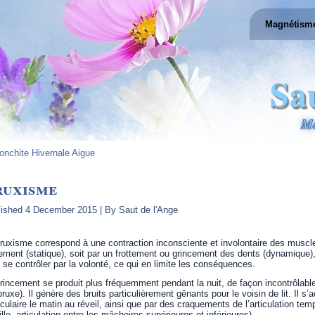
Magnétism
Sa
Ma
onchite Hivernale Aigue
ruxisme
lished
4 December 2015
|
By
Saut de l'Ange
ruxisme correspond à une contraction inconsciente et involontaire des muscles
ement (statique), soit par un frottement ou grincement des dents (dynamique),
 se contrôler par la volonté, ce qui en limite les conséquences.
rincement se produit plus fréquemment pendant la nuit, de façon incontrôlabl
bruxe). Il génère des bruits particulièrement gênants pour le voisin de lit. Il 
ulaire le matin au réveil, ainsi que par des craquements de l’articulation tem
eille, articulation entre les mâchoires supérieures et inférieures).