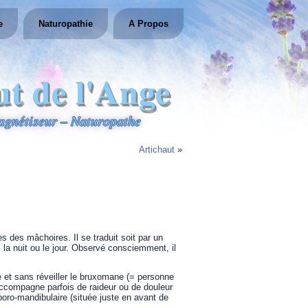
e
Naturopathie
A Propos
ut de l'Ange
gnétiseur – Naturopathe
Artichaut
»
 des mâchoires. Il se traduit soit par un
 la nuit ou le jour. Observé consciemment, il
e et sans réveiller le bruxomane (= personne
s’accompagne parfois de raideur ou de douleur
poro-mandibulaire (située juste en avant de