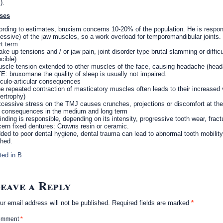
).
ses
rding to estimates, bruxism concerns 10-20% of the population. He is respons
essive) of the jaw muscles, so a work overload for temporomandibular joints. I
t term
ke up tensions and / or jaw pain, joint disorder type brutal slamming or diffi
ncible).
scle tension extended to other muscles of the face, causing headache (heada
: bruxomane the quality of sleep is usually not impaired.
ulo-articular consequences
e repeated contraction of masticatory muscles often leads to their increased
ertrophy)
cessive stress on the TMJ causes crunches, projections or discomfort at the
 consequences in the medium and long term
inding is responsible, depending on its intensity, progressive tooth wear, frac
ern fixed dentures: Crowns resin or ceramic.
ded to poor dental hygiene, dental trauma can lead to abnormal tooth mobility
hed.
ted in
B
eave a Reply
ur email address will not be published.
Required fields are marked
*
omment
*