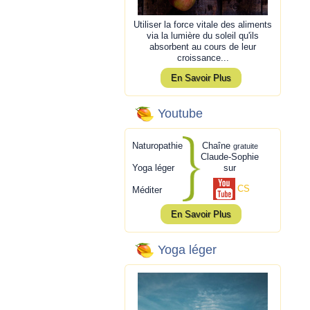
Utiliser la force vitale des aliments
via la lumière du soleil qu'ils
absorbent au cours de leur
croissance...
En Savoir Plus
Youtube
Naturopathie
Chaîne
gratuite
Claude-Sophie
Yoga léger
sur
CS
Méditer
En Savoir Plus
Yoga léger