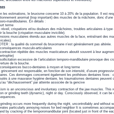
ses
n les estimations, le bruxisme concerne 10 à 20% de la population. Il est re
tionnement anormal (trop important) des muscles de la mâchoire, donc d’une su
oro-mandibulaires. En détails :
urt terme
 réveil, crispations et/ou douleurs des mâchoires, troubles articulaires à type
ir la bouche (crispation musculaire invicible).
nsions musculaires étendu aux autres muscles de la face, entraînant des ma
vicales).
TER : la qualité du sommeil du bruxomane n’est généralement pas altérée.
conséquences musculo-articulaires
 contraction répétée des muscles masticateurs aboutit souvent à leur augment
ertrophie)
 sollicitation excessive de l’articulation temporo-mandibulaire provoque des
verture de la bouche.
 conséquences bucco-dentaires à moyen et long terme
 grincement est responsable, en fonction de son intensité, d’usure progressiv
aires. Ces dommages concernent également les prothèses dentaires fixes : 
outés à une mauvaise hygiène dentaire, les traumatismes dentaires peuvent 
u’au “déchaussement” par atteinte associée de la gencive
ism is an unconscious and involuntary contraction of the jaw muscles. This res
tion or grinding teeth (dynamic), night or day. Consciously observed, it can be c
sequences.
grinding occurs more frequently during the night, uncontrollably and without 
rates particularly annoying noises for bed neighbor It is sometimes accompan
and by cracking of the temporomandibular joint (located just in front of the ea