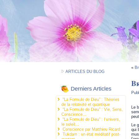
«
Br
ARTICLES DU BLOG
B
Derniers Articles
Pub
“La Formule de Dieu” : Théories
de la relativité et quantique
Le b
“La Formule de Dieu” : Vie, Sens,
serr
Conscience…
peut
“La Formule de Dieu” : l’univers,
le soleil…
Le g
Conscience par Matthieu Ricard
qui 
Tukdam : un état méditatif post-
musc
l’or