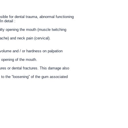
ible for dental trauma, abnormal functioning
n detail :
culty opening the mouth (muscle twitching
che) and neck pain (cervical).
 volume and / or hardness on palpation
 opening of the mouth.
tures or dental fractures. This damage also
 to the “loosening” of the gum associated