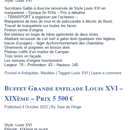
Style: Louis XVI
Secrétaire Galbé à doucine renversée de Style Louis XVI en
marqueterie – Epoque fin XIXe – Prix à débattre
– TRANSPORT à organiser par l’acheteur –
Marqueterie de bois de rose et de palissandre à décors de fleurs.
Travail de marqueterie sur toutes les faces.
Finition vernie d’origine
Bel intérieur en loupe de frêne agrémenté de deux tiroirs.
Abattant recouvert de cuir vert à galon doré (quelques très légères
traces d’usages) – léger dysfonctionnement des charnières
Ornements et poignées en bronze doré.
Plateau coiffé d’un marbre de Campan.
Trois tiroirs en façade.
Les serrures d’origine fonctionnent.
Largeur: 78 – Profondeur: 43 – Hauteur: 145
Posted in
Antiquités
,
Meubles
|
Tagged
Louis XVI
|
Leave a comment
Buffet Grande enfilade Louis XVI –
XIXème – Prix 5 500 €
Published
4 October 2022
|
By
Saut de l'Ange
Style: Louis XVI
Période: XIXème et avant