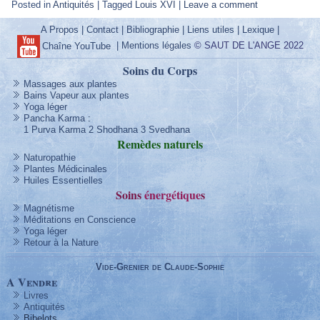
Posted in
Antiquités
|
Tagged
Louis XVI
|
Leave a comment
A Propos
|
Contact
|
Bibliographie
|
Liens utiles
|
Lexique
|
|
Mentions légales
© SAUT DE L'ANGE 2022
Chaîne YouTube
Soins du Corps
Massages aux plantes
Bains Vapeur aux plantes
Yoga léger
Pancha Karma
:
1 Purva Karma
2 Shodhana
3 Svedhana
Remèdes
naturels
Naturopathie
Plantes Médicinales
Huiles Essentielles
Soins
énergétique
s
Magnétisme
Méditations en Conscience
Yoga léger
Retour à la Nature
Vide-Grenier de Claude-Sophie
A Vendre
Livres
Antiquités
Bibelots