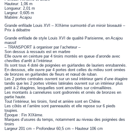
Hauteur: 1,06 m
Longueur: 2,01 m
Largeur: 0,605 m
Matière: Acajou
Grande enfilade Louis XVI – XIXème surmonté d’un miroir biseauté –
Prix à débattre
Grande enfilade de style Louis XVI de qualité Parisienne, en Acajou
massif
– TRANSPORT à organiser par l’acheteur –
Son dessus à ressauts est en marbre
Elle ouvre en ceinture par 4 tiroirs montés en queue d’aronde avec
chevilles d’arrêt à l’intérieur.
Ils sont tous 4 doté de poignées en guirlandes de lauriers enrubannés.
En dessous, elle ouvre par 4 portes dont celles du milieu sont ornées
de bronzes en guirlandes de fleurs et nœud de ruban.
Les 2 portes centrales ouvrent sur un seul intérieur garni d’une étagère
tandis que les 2 portes vitrées latérales ouvrent sur un intérieur plus
petit à 2 étagères, lesquelles sont amovibles sur crémaillères.
Les montants à cannelures sont godronnés et ornés de bronzes en
partie haute.
Tout l’intérieur, les tiroirs, fond et arrière sont en Chêne.
Les côtés et l’arrière sont panneautés et elle repose sur 6 pieds
toupies.
Époque : Fin XIXème.
Marques d’usures du temps, notamment au niveau des poignées des
tiroirs
Largeur 201 cm – Profondeur 60,5 cm – Hauteur 106 cm