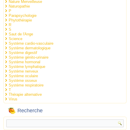
Nature Merveilleuse
Naturopathie
P
Parapsychologie
Phytothérapie
R
S
Saut de l'Ange
Science
Système cardio-vasculaire
Système dermatologique
Système digestif
Système génito-urinaire
Système hormonal
Système lymphatique
Système nerveux
Système oculaire
Système osseux
Système respiratoire
T
Thérapie alternative
Virus
Recherche