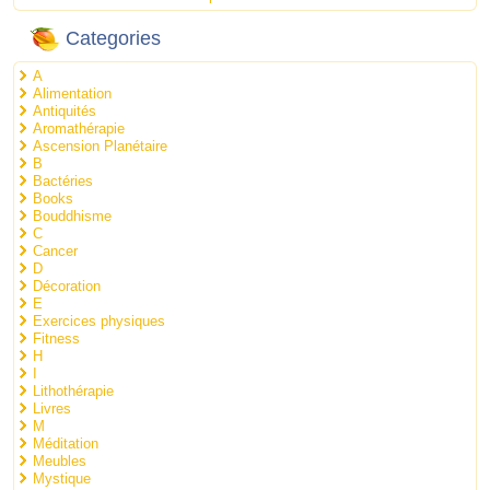
Categories
A
Alimentation
Antiquités
Aromathérapie
Ascension Planétaire
B
Bactéries
Books
Bouddhisme
C
Cancer
D
Décoration
E
Exercices physiques
Fitness
H
I
Lithothérapie
Livres
M
Méditation
Meubles
Mystique