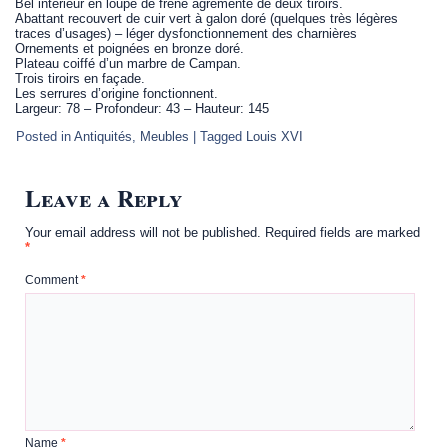
Bel intérieur en loupe de frêne agrémenté de deux tiroirs.
Abattant recouvert de cuir vert à galon doré (quelques très légères
traces d’usages) – léger dysfonctionnement des charnières
Ornements et poignées en bronze doré.
Plateau coiffé d’un marbre de Campan.
Trois tiroirs en façade.
Les serrures d’origine fonctionnent.
Largeur: 78 – Profondeur: 43 – Hauteur: 145
Posted in
Antiquités
,
Meubles
|
Tagged
Louis XVI
Leave a Reply
Your email address will not be published.
Required fields are marked
*
Comment
*
Name
*