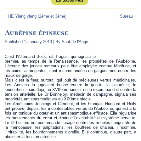
En Savoir Plus
«
HE Ylang ylang (2ème et 3ème)
Sureau
»
Aubépine épineuse
Published
1 January 2013
|
By
Saut de l'Ange
C’est l’Allemand Bock, dit Tragus, qui signala le
premier, au temps de la Renaissance, les propriétés de l’Aubépine.
L’écorce des jeunes rameaux peut être employée comme fébrifuge, et
les baies, astringentes, sont recommandées en gargarismes contre les
maux de gorge.
Mais c’est la fleur, surtout, qui jouit de précieuses vertus médicinales.
Les Anciens la jugeaient bonne contre la goutte, la pleurésie, la
leucorrhée, mais déjà, au XVIIème siècle, on la recommandait contre la
tension artérielle. Le Dr Bonnejoy, médecin de campagne, signala ses
propriétés antispasmodiques au XIXème siècle.
Les Américains Jennings et Clement, et les Français Huchard et Reily
ont prouvé, depuis, les incontestables vertus de l’Aubépine, qui est à la
fois un tonique du cœur et un antispasmodique efficace. Elle régularise
les mouvements du cœur et diminue l’excitabilité du système nerveux.
Le Dr Leclerc en recommande l’usage contre les troubles congestifs de
la ménopause, les palpitations, les bouffées de chaleur, l’insomnie,
l’irritabilité, les bourdonnements d’oreille. Elle contribue, d’autre part, à
abaisser la tension artérielle.