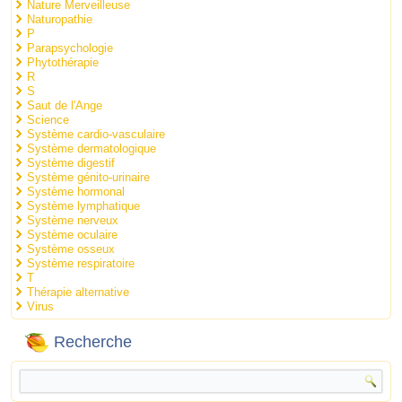
Nature Merveilleuse
Naturopathie
P
Parapsychologie
Phytothérapie
R
S
Saut de l'Ange
Science
Système cardio-vasculaire
Système dermatologique
Système digestif
Système génito-urinaire
Système hormonal
Système lymphatique
Système nerveux
Système oculaire
Système osseux
Système respiratoire
T
Thérapie alternative
Virus
Recherche