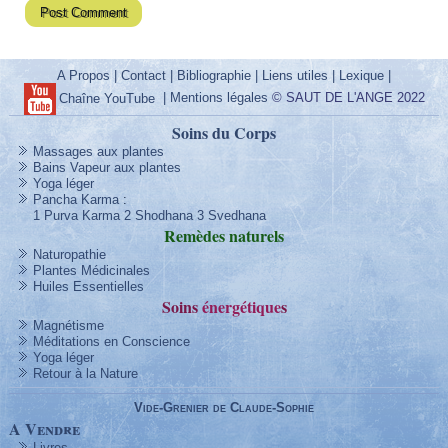
A Propos
|
Contact
|
Bibliographie
|
Liens utiles
|
Lexique
|
|
Mentions légales
© SAUT DE L'ANGE 2022
Chaîne YouTube
Soins du Corps
Massages aux plantes
Bains Vapeur aux plantes
Yoga léger
Pancha Karma
:
1 Purva Karma
2 Shodhana
3 Svedhana
Remèdes
naturels
Naturopathie
Plantes Médicinales
Huiles Essentielles
Soins
énergétique
s
Magnétisme
Méditations en Conscience
Yoga léger
Retour à la Nature
Vide-Grenier de Claude-Sophie
A Vendre
Livres