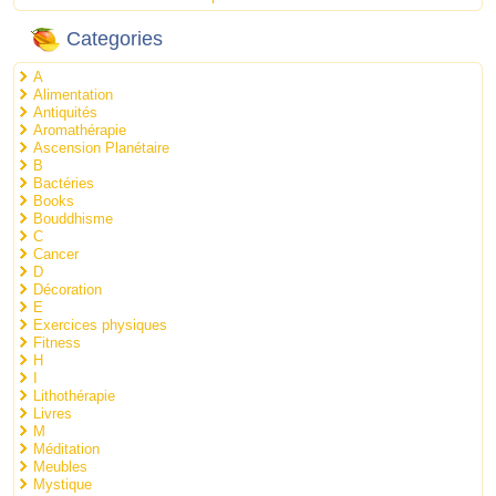
Categories
A
Alimentation
Antiquités
Aromathérapie
Ascension Planétaire
B
Bactéries
Books
Bouddhisme
C
Cancer
D
Décoration
E
Exercices physiques
Fitness
H
I
Lithothérapie
Livres
M
Méditation
Meubles
Mystique