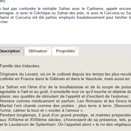
an).
e faut pas confondre le véritable Safran avec le Carthame, appelé encore
lemagne, ni avec le Colchique ou Safran des prés, ni avec le Curcuma ou Sa
hame et Curcuma ont été parfois employés frauduleusement pour falsifier l
 cher.
Description
Utilisation
Propriétés
Famille des Iridacées.
Originaire du Levant, où on le cultivait depuis les temps les plus recu
cultivée en France dans le Gâtinais et dans le Vaucluse, mais aussi en 
Le Safran est l’âme d’or de la bouillabaisse et de la soupe de poiss
agréable à l’œil et au goût, il ensoleille tout ce qu’il touche et déploie
plaisir, ses qualités de stimulant de l’appétit et d’excitant de l’estomac
Homère comme médicament et parfum. Les Romains et les Grecs le t
Martial l’ont chanté comme des poètes ; plus terre à terre, Dioscoride
l’urine, calmer la toux et « exciter à l’amour ».
Pendant longtemps, il jouit d’un grand prestige, et maintes préparat
aux XVIIème et XVIIIème siècles, s’honoraient de sa présence, tels, 
et le Laudanum de Sydenham. On l’appelait alors « le roi des végétaux