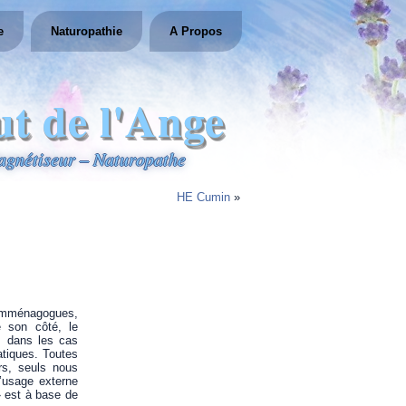
e
Naturopathie
A Propos
ut de l'Ange
gnétiseur – Naturopathe
HE Cumin
»
 emménagogues,
e son côté, le
, dans les cas
tiques. Toutes
rs, seuls nous
l’usage externe
 » est à base de