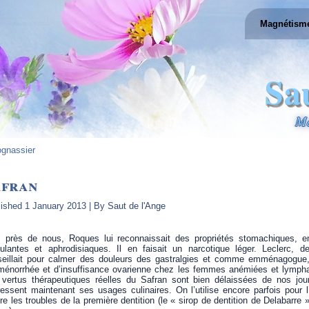
Magnétism
Sa
Ma
gnassier
afran
lished
1 January 2013
|
By
Saut de l'Ange
s près de nous, Roques lui reconnaissait des propriétés stomachiques,
ulantes et aphrodisiaques. Il en faisait un narcotique léger. Leclerc, d
seillait pour calmer des douleurs des gastralgies et comme emménagogue
ménorrhée et d’insuffisance ovarienne chez les femmes anémiées et lympha
 vertus thérapeutiques réelles du Safran sont bien délaissées de nos jou
ressent maintenant ses usages culinaires. On l’utilise encore parfois pour 
re les troubles de la première dentition (le « sirop de dentition de Delabarre