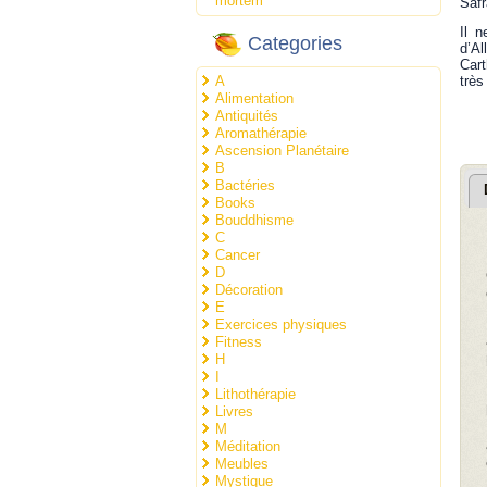
mortem
Safr
Il n
Categories
d’Al
Cart
A
très
Alimentation
Antiquités
Aromathérapie
Ascension Planétaire
B
Bactéries
Books
Bouddhisme
C
Cancer
D
Décoration
E
Exercices physiques
Fitness
H
I
Lithothérapie
Livres
M
Méditation
Meubles
Mystique