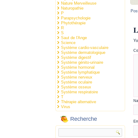
Nature Merveilleuse
Naturopathie
Pos
P
Parapsychologie
Phytothérapie
L
R
S
Saut de l'Ange
Yo
Science
Système cardio-vasculaire
C
Système dermatologique
Système digestif
Système génito-urinaire
Système hormonal
Système lymphatique
Système nerveux
Système oculaire
Système osseux
Système respiratoire
T
N
Thérapie alternative
Virus
Recherche
Em