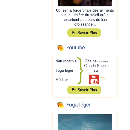
Utiliser la force vitale des aliments
via la lumière du soleil qu'ils
absorbent au cours de leur
croissance...
En Savoir Plus
Youtube
Naturopathie
Chaîne
gratuite
Claude-Sophie
Yoga léger
sur
CS
Méditer
En Savoir Plus
Yoga léger