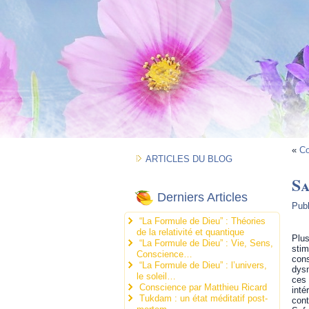
«
Co
ARTICLES DU BLOG
S
Derniers Articles
Pub
“La Formule de Dieu” : Théories
de la relativité et quantique
Plu
“La Formule de Dieu” : Vie, Sens,
stim
Conscience…
con
“La Formule de Dieu” : l’univers,
dys
le soleil…
ces
Conscience par Matthieu Ricard
inté
Tukdam : un état méditatif post-
cont