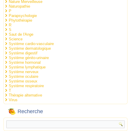
Nature Merveilleuse
Naturopathie
P
Parapsychologie
Phytothérapie
R
S
Saut de l'Ange
Science
Système cardio-vasculaire
Système dermatologique
Système digestif
Système génito-urinaire
Système hormonal
Système lymphatique
Système nerveux
Système oculaire
Système osseux
Système respiratoire
T
Thérapie alternative
Virus
Recherche