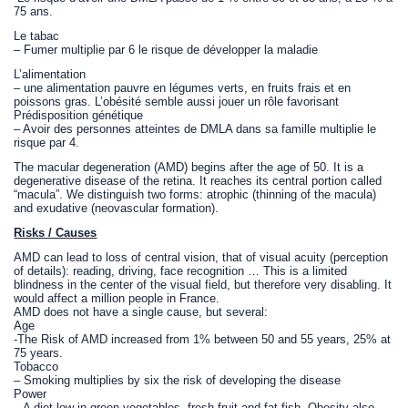
75 ans.
Le tabac
– Fumer multiplie par 6 le risque de développer la maladie
L’alimentation
– une alimentation pauvre en légumes verts, en fruits frais et en
poissons gras. L’obésité semble aussi jouer un rôle favorisant
Prédisposition génétique
– Avoir des personnes atteintes de DMLA dans sa famille multiplie le
risque par 4.
The macular degeneration (AMD) begins after the age of 50. It is a
degenerative disease of the retina. It reaches its central portion called
“macula”. We distinguish two forms: atrophic (thinning of the macula)
and exudative (neovascular formation).
Risks / Causes
AMD can lead to loss of central vision, that of visual acuity (perception
of details): reading, driving, face recognition … This is a limited
blindness in the center of the visual field, but therefore very disabling. It
would affect a million people in France.
AMD does not have a single cause, but several:
Age
-The Risk of AMD increased from 1% between 50 and 55 years, 25% at
75 years.
Tobacco
– Smoking multiplies by six the risk of developing the disease
Power
– A diet low in green vegetables, fresh fruit and fat fish. Obesity also