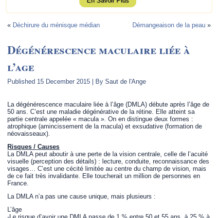
En Savoir Plus
«
Déchirure du ménisque médian
Démangeaison de la peau
»
Dégénérescence maculaire liée à
l’age
Published
15 December 2015
|
By
Saut de l'Ange
La dégénérescence maculaire liée à l’âge (DMLA) débute après l’âge de
50 ans. C’est une maladie dégénérative de la rétine. Elle atteint sa
partie centrale appelée « macula ». On en distingue deux formes :
atrophique (amincissement de la macula) et exsudative (formation de
néovaisseaux).
R
isques / Causes
La DMLA peut aboutir à une perte de la vision centrale, celle de l’acuité
visuelle (perception des détails) : lecture, conduite, reconnaissance des
visages… C’est une cécité limitée au centre du champ de vision, mais
de ce fait très invalidante. Elle toucherait un million de personnes en
France.
La DMLA n’a pas une cause unique, mais plusieurs :
L’âge
-Le risque d’avoir une DMLA passe de 1 % entre 50 et 55 ans, à 25 % à