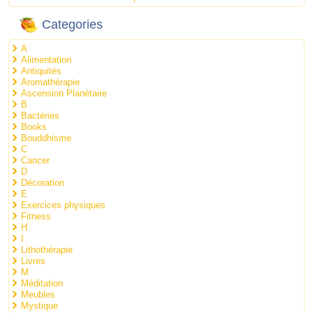
Categories
A
Alimentation
Antiquités
Aromathérapie
Ascension Planétaire
B
Bactéries
Books
Bouddhisme
C
Cancer
D
Décoration
E
Exercices physiques
Fitness
H
I
Lithothérapie
Livres
M
Méditation
Meubles
Mystique