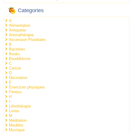
Categories
A
Alimentation
Antiquités
Aromathérapie
Ascension Planétaire
B
Bactéries
Books
Bouddhisme
C
Cancer
D
Décoration
E
Exercices physiques
Fitness
H
I
Lithothérapie
Livres
M
Méditation
Meubles
Mystique