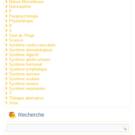
Nature Merveilleuse
Naturopathie
P
Parapsychologie
Phytothérapie
R
S
Saut de l'Ange
Science
Système cardio-vasculaire
Système dermatologique
Système digestif
Système génito-urinaire
Système hormonal
Système lymphatique
Système nerveux
Système oculaire
Système osseux
Système respiratoire
T
Thérapie alternative
Virus
Recherche