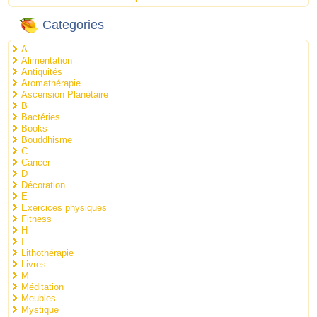
Categories
A
Alimentation
Antiquités
Aromathérapie
Ascension Planétaire
B
Bactéries
Books
Bouddhisme
C
Cancer
D
Décoration
E
Exercices physiques
Fitness
H
I
Lithothérapie
Livres
M
Méditation
Meubles
Mystique