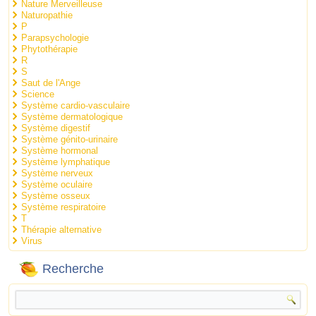
Nature Merveilleuse
Naturopathie
P
Parapsychologie
Phytothérapie
R
S
Saut de l'Ange
Science
Système cardio-vasculaire
Système dermatologique
Système digestif
Système génito-urinaire
Système hormonal
Système lymphatique
Système nerveux
Système oculaire
Système osseux
Système respiratoire
T
Thérapie alternative
Virus
Recherche