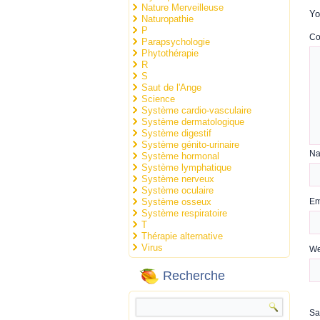
Nature Merveilleuse
Yo
Naturopathie
P
C
Parapsychologie
Phytothérapie
R
S
Saut de l'Ange
Science
Système cardio-vasculaire
Système dermatologique
Système digestif
Système génito-urinaire
N
Système hormonal
Système lymphatique
Système nerveux
Système oculaire
Système osseux
Em
Système respiratoire
T
Thérapie alternative
Virus
We
Recherche
Sa