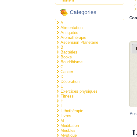
mortem
Categories
Con
A
Alimentation
Antiquités
Aromathérapie
Ascension Planétaire
B
Bactéries
Books
Bouddhisme
C
Cancer
D
Décoration
E
Exercices physiques
Fitness
H
I
Lithothérapie
Pos
Livres
M
Méditation
L
Meubles
Mystique