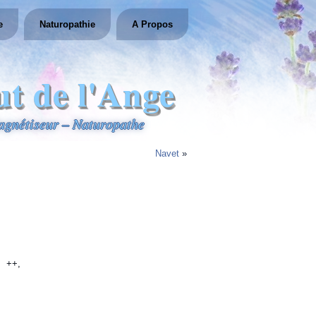
e
Naturopathie
A Propos
ut de l'Ange
gnétiseur – Naturopathe
Navet
»
 ++,