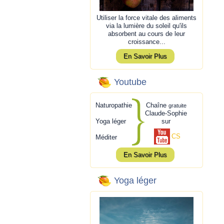
Utiliser la force vitale des aliments
via la lumière du soleil qu'ils
absorbent au cours de leur
croissance...
En Savoir Plus
Youtube
Naturopathie
Chaîne
gratuite
Claude-Sophie
Yoga léger
sur
CS
Méditer
En Savoir Plus
Yoga léger