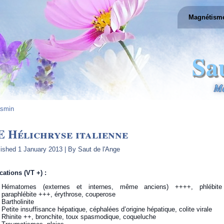
Magnétism
Sa
Ma
smin
 Hélichryse italienne
lished
1 January 2013
|
By
Saut de l'Ange
cations (VT +) :
Hématomes (externes et internes, même anciens) ++++, phlébite
paraphlébite +++, érythrose, couperose
Bartholinite
Petite insuffisance hépatique, céphalées d’origine hépatique, colite virale
Rhinite ++, bronchite, toux spasmodique, coqueluche