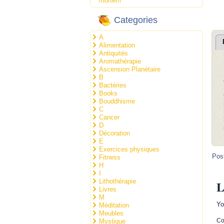
mortem
Categories
A
Alimentation
Antiquités
Aromathérapie
Ascension Planétaire
B
Bactéries
Books
Bouddhisme
C
Cancer
D
Décoration
E
Exercices physiques
Pos
Fitness
H
I
Lithothérapie
L
Livres
M
Yo
Méditation
Meubles
C
Mystique