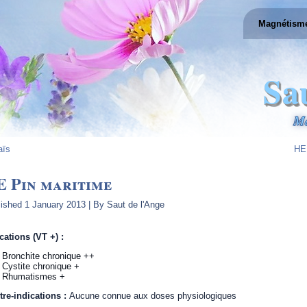
Magnétism
Sa
Ma
aïs
HE 
E Pin maritime
lished
1 January 2013
|
By
Saut de l'Ange
cations (VT +) :
Bronchite chronique ++
Cystite chronique +
Rhumatismes +
tre-indications :
Aucune connue aux doses physiologiques