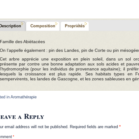
Description
Composition
Propriétés
Famille des Abiétacées
On l’appelle également : pin des Landes, pin de Corte ou pin mésogée
Cet arbre apprécie une exposition en plein soleil, dans un sol ordi
présente par contre une bonne adaptation aux sols acides et pauvres
l’hydromorphie (pour les individus de provenance aquitaine); il préfèr
lesquels la croissance est plus rapide. Ses habitats types en F
sempervirents, les landes de Gascogne, et les zones sableuses en gén
ted in
Aromathérapie
eave a Reply
ur email address will not be published.
Required fields are marked
*
omment
*