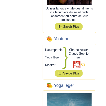
Utiliser la force vitale des aliments
via la lumière du soleil qu'ils
absorbent au cours de leur
croissance...
En Savoir Plus
Youtube
Naturopathie
Chaîne
gratuite
Claude-Sophie
Yoga léger
sur
CS
Méditer
En Savoir Plus
Yoga léger