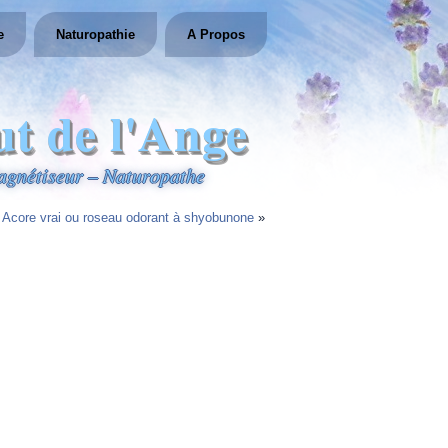
e
Naturopathie
A Propos
ut de l'Ange
gnétiseur – Naturopathe
Acore vrai ou roseau odorant à shyobunone
»