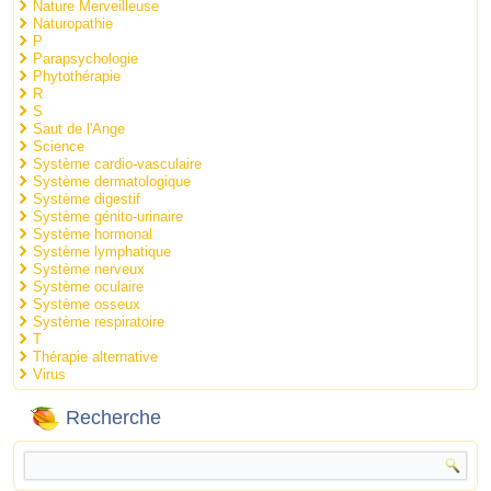
Nature Merveilleuse
Naturopathie
P
Parapsychologie
Phytothérapie
R
S
Saut de l'Ange
Science
Système cardio-vasculaire
Système dermatologique
Système digestif
Système génito-urinaire
Système hormonal
Système lymphatique
Système nerveux
Système oculaire
Système osseux
Système respiratoire
T
Thérapie alternative
Virus
Recherche