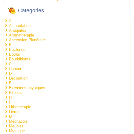
Categories
A
Alimentation
Antiquités
Aromathérapie
Ascension Planétaire
B
Bactéries
Books
Bouddhisme
C
Cancer
D
Décoration
E
Exercices physiques
Fitness
H
I
Lithothérapie
Livres
M
Méditation
Meubles
Mystique