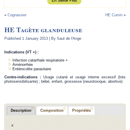
En Savoir Plus
«
Cognassier
HE Cumin
»
HE Tagète glanduleuse
Published
1 January 2013
|
By
Saut de l'Ange
Indications (VT +) :
Infection catarrhale respiratoire +
Aménorrhée
Entérocolite parasitaire
Contre-indications :
Usage cutané et usage interne excessif (très
photosensibilisante) ; bébé, enfant, grossesse (neurotoxique, abortive)
Description
Composition
Propriétés
x