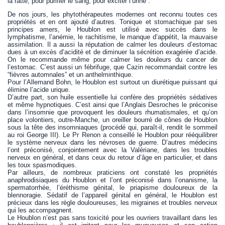
la ratte, pour purifier le sang, pour exciter l’urine”.
De nos jours, les phytothérapeutes modernes ont reconnu toutes ces
propriétés et en ont ajouté d’autres. Tonique et stomachique par ses
principes amers, le Houblon est utilisé avec succès dans le
lymphatisme, l’anémie, le rachitisme, le manque d’appétit, la mauvaise
assimilation. Il a aussi la réputation de calmer les douleurs d’estomac
dues à un excès d’acidité et de diminuer la sécrétion exagérée d’acide.
On le recommande même pour calmer les douleurs du cancer de
l’estomac. C’est aussi un fébrifuge, que Cazin recommandait contre les
“fièvres automnales” et un anthelminthique.
Pour l’Allemand Bohn, le Houblon est surtout un diurétique puissant qui
élimine l’acide urique.
D’autre part, son huile essentielle lui confère des propriétés sédatives
et même hypnotiques. C’est ainsi que l’Anglais Desroches le préconise
dans l’insomnie que provoquent les douleurs rhumatismales, et qu’on
place volontiers, outre-Manche, un oreiller bourré de cônes de Houblon
sous la tête des insomniaques (procédé qui, paraît-il, rendit le sommeil
au roi George III). Le Pr Renon a conseillé le Houblon pour rééquilibrer
le système nerveux dans les névroses de guerre. D’autres médecins
l’ont préconisé, conjointement avec la Valériane, dans les troubles
nerveux en général, et dans ceux du retour d’âge en particulier, et dans
les toux spasmodiques.
Par ailleurs, de nombreux praticiens ont constaté les propriétés
anaphrodisiaques du Houblon et l’ont préconisé dans l’onanisme, la
spermatorrhée, l’éréthisme génital, le priapisme douloureux de la
blennoragie. Sédatif de l’appareil génital en général, le Houblon est
précieux dans les règle douloureuses, les migraines et troubles nerveux
qui les accompagnent.
Le Houblon n’est pas sans toxicité pour les ouvriers travaillant dans les