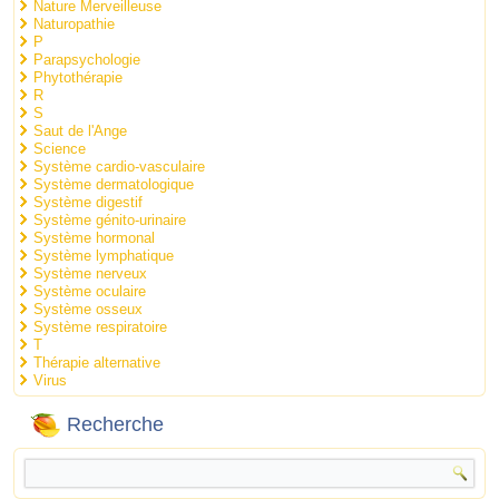
Nature Merveilleuse
Naturopathie
P
Parapsychologie
Phytothérapie
R
S
Saut de l'Ange
Science
Système cardio-vasculaire
Système dermatologique
Système digestif
Système génito-urinaire
Système hormonal
Système lymphatique
Système nerveux
Système oculaire
Système osseux
Système respiratoire
T
Thérapie alternative
Virus
Recherche