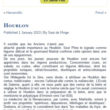
En Savoir Plus
«
Hamamélis
Persil
»
Houblon
Published
1 January 2013
|
By
Saut de l'Ange
Il semble que les Anciens n’aient pas
attaché grande importance au Houblon. Seul Pline le signale comme
légume délicat et le gourmand Martial confirme cette opinion dans une
de ses épigrammes.
De nos jours, les jeunes pousses de Houblon sont encore fort
appréciées dans les régions productrices. Consommées crues, en
salade, ou cuites, elles constituent un légume délicieux, dont les
propriétés toniques, rafraîchissantes, diurétiques et antiscorbutiques
sont renommées.
Ste Hildegarde fut la 1ère, sans doute, à attribuer au Houblon des
vertus médicinales : encore l’utilisait-elle contre la mélancolie. L’Ecole
de Salerne, quant à elle, ne nous parle que des vertus de la bière et
néglige le Houblon (c’est vers le Ixème siècle que l’on aurait commencé
à utiliser le Houblon dans la préparation de la bière, ainsi que le
mentionne le polyptyque d’Irminon vers l’an 816).
Le médecins de la Renaissance, par contre, avec Mathiolle, mirent à
profit ses propriétés “apéritives, dépuratives, fébrifuges et diurétiques”.
Dodoens et Lémery le considèrent bon dans “les maladies du foye, de