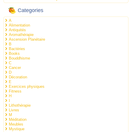
Categories
A
Alimentation
Antiquités
Aromathérapie
Ascension Planétaire
B
Bactéries
Books
Bouddhisme
C
Cancer
D
Décoration
E
Exercices physiques
Fitness
H
I
Lithothérapie
Livres
M
Méditation
Meubles
Mystique