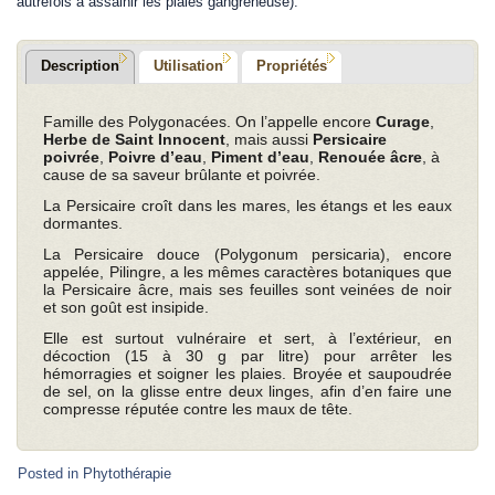
autrefois à assainir les plaies gangreneuse).
Description
Utilisation
Propriétés
Famille des Polygonacées. On l’appelle encore
Curage
,
Herbe de Saint Innocent
, mais aussi
Persicaire
poivrée
,
Poivre d’eau
,
Piment d’eau
,
Renouée âcre
, à
cause de sa saveur brûlante et poivrée.
La Persicaire croît dans les mares, les étangs et les eaux
dormantes.
La Persicaire douce (Polygonum persicaria), encore
appelée, Pilingre, a les mêmes caractères botaniques que
la Persicaire âcre, mais ses feuilles sont veinées de noir
et son goût est insipide.
Elle est surtout vulnéraire et sert, à l’extérieur, en
décoction (15 à 30 g par litre) pour arrêter les
hémorragies et soigner les plaies. Broyée et saupoudrée
de sel, on la glisse entre deux linges, afin d’en faire une
compresse réputée contre les maux de tête.
Posted in
Phytothérapie