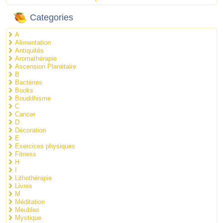
Categories
A
Alimentation
Antiquités
Aromathérapie
Ascension Planétaire
B
Bactéries
Books
Bouddhisme
C
Cancer
D
Décoration
E
Exercices physiques
Fitness
H
I
Lithothérapie
Livres
M
Méditation
Meubles
Mystique