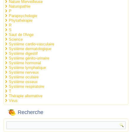
Nature Merveilleuse
Naturopathie
P
Parapsychologie
Phytothérapie
R
S
Saut de l'Ange
Science
Système cardio-vasculaire
Système dermatologique
Système digestif
Système génito-urinaire
Système hormonal
Système lymphatique
Système nerveux
Système oculaire
Système osseux
Système respiratoire
T
Thérapie alternative
Virus
Recherche