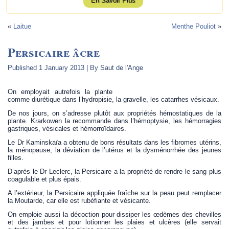
En Savoir Plus
«
Laitue
Menthe Pouliot
»
Persicaire âcre
Published
1 January 2013
|
By
Saut de l'Ange
On employait autrefois la plante
comme diurétique dans l’hydropisie, la gravelle, les catarrhes vésicaux.
De nos jours, on s’adresse plutôt aux propriétés hémostatiques de la
plante. Krarkowen la recommande dans l’hémoptysie, les hémorragies
gastriques, vésicales et hémorroïdaires.
Le Dr Kaminskaïa a obtenu de bons résultats dans les fibromes utérins,
la ménopause, la déviation de l’utérus et la dysménorrhée des jeunes
filles.
D’après le Dr Leclerc, la Persicaire a la propriété de rendre le sang plus
coagulable et plus épais.
A l’extérieur, la Persicaire appliquée fraîche sur la peau peut remplacer
la Moutarde, car elle est rubéfiante et vésicante.
On emploie aussi la décoction pour dissiper les œdèmes des chevilles
et des jambes et pour lotionner les plaies et ulcères (elle servait