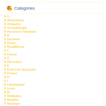
Categories
A
Alimentation
Antiquités
Aromathérapie
Ascension Planétaire
B
Bactéries
Books
Bouddhisme
C
Cancer
D
Décoration
E
Exercices physiques
Fitness
H
I
Lithothérapie
Livres
M
Méditation
Meubles
Mystique