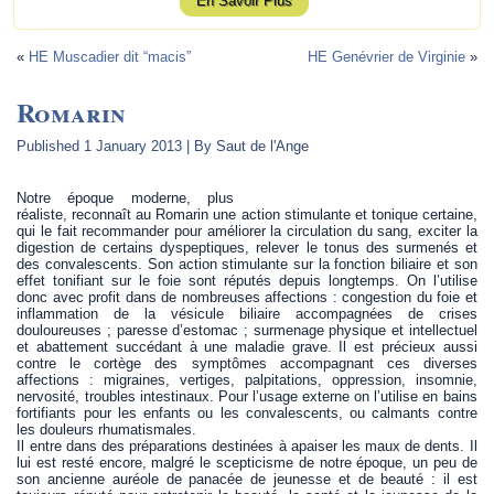
En Savoir Plus
«
HE Muscadier dit “macis”
HE Genévrier de Virginie
»
Romarin
Published
1 January 2013
|
By
Saut de l'Ange
Notre époque moderne, plus
réaliste, reconnaît au Romarin une action stimulante et tonique certaine,
qui le fait recommander pour améliorer la circulation du sang, exciter la
digestion de certains dyspeptiques, relever le tonus des surmenés et
des convalescents. Son action stimulante sur la fonction biliaire et son
effet tonifiant sur le foie sont réputés depuis longtemps. On l’utilise
donc avec profit dans de nombreuses affections : congestion du foie et
inflammation de la vésicule biliaire accompagnées de crises
douloureuses ; paresse d’estomac ; surmenage physique et intellectuel
et abattement succédant à une maladie grave. Il est précieux aussi
contre le cortège des symptômes accompagnant ces diverses
affections : migraines, vertiges, palpitations, oppression, insomnie,
nervosité, troubles intestinaux. Pour l’usage externe on l’utilise en bains
fortifiants pour les enfants ou les convalescents, ou calmants contre
les douleurs rhumatismales.
Il entre dans des préparations destinées à apaiser les maux de dents. Il
lui est resté encore, malgré le scepticisme de notre époque, un peu de
son ancienne auréole de panacée de jeunesse et de beauté : il est