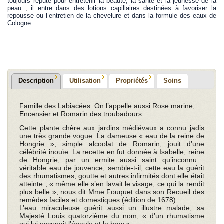
toujours réputé pour entretenir la beauté, la santé et la jeunesse de la
peau ; il entre dans des lotions capillaires destinées à favoriser la
repousse ou l’entretien de la chevelure et dans la formule des eaux de
Cologne.
Description
Utilisation
Propriétés
Soins
Famille des Labiacées. On l’appelle aussi Rose marine,
Encensier et Romarin des troubadours
Cette plante chère aux jardins médiévaux a connu jadis
une très grande vogue. La dameuse « eau de la reine de
Hongrie », simple alcoolat de Romarin, jouit d’une
célébrité inouïe. La recette en fut donnée à Isabelle, reine
de Hongrie, par un ermite aussi saint qu’inconnu :
véritable eau de jouvence, semble-t-il, cette eau la guérit
des rhumatismes, goutte et autres infirmités dont elle était
atteinte ; « même elle s’en lavait le visage, ce qui la rendit
plus belle », nous dit Mme Fouquet dans son Recueil des
remèdes faciles et domestiques (édition de 1678).
L’eau miraculeuse guérit aussi un illustre malade, sa
Majesté Louis quatorzième du nom, « d’un rhumatisme