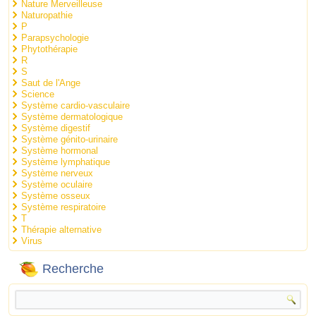
Nature Merveilleuse
Naturopathie
P
Parapsychologie
Phytothérapie
R
S
Saut de l'Ange
Science
Système cardio-vasculaire
Système dermatologique
Système digestif
Système génito-urinaire
Système hormonal
Système lymphatique
Système nerveux
Système oculaire
Système osseux
Système respiratoire
T
Thérapie alternative
Virus
Recherche