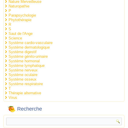
Nature Merveilleuse
Naturopathie
P
Parapsychologie
Phytothérapie
R
S
Saut de l'Ange
Science
Système cardio-vasculaire
Système dermatologique
Système digestif
Système génito-urinaire
Système hormonal
Système lymphatique
Système nerveux
Système oculaire
Système osseux
Système respiratoire
T
Thérapie alternative
Virus
Recherche