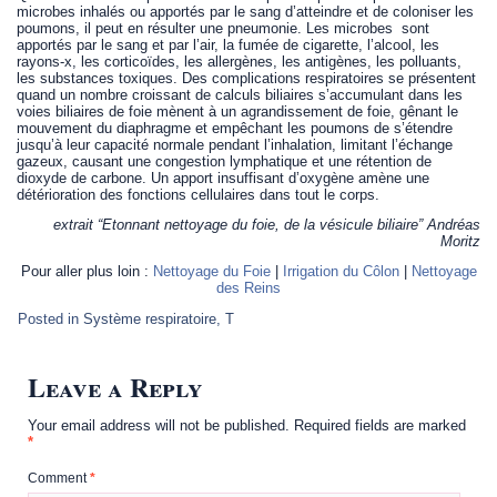
microbes inhalés ou apportés par le sang d’atteindre et de coloniser les
poumons, il peut en résulter une pneumonie. Les microbes sont
apportés par le sang et par l’air, la fumée de cigarette, l’alcool, les
rayons-x, les corticoïdes, les allergènes, les antigènes, les polluants,
les substances toxiques. Des complications respiratoires se présentent
quand un nombre croissant de calculs biliaires s’accumulant dans les
voies biliaires de foie mènent à un agrandissement de foie, gênant le
mouvement du diaphragme et empêchant les poumons de s’étendre
jusqu’à leur capacité normale pendant l’inhalation, limitant l’échange
gazeux, causant une congestion lymphatique et une rétention de
dioxyde de carbone. Un apport insuffisant d’oxygène amène une
détérioration des fonctions cellulaires dans tout le corps.
extrait “Etonnant nettoyage du foie, de la vésicule biliaire” Andréas
Moritz
Pour aller plus loin :
Nettoyage du Foie
|
Irrigation du Côlon
|
Nettoyage
des Reins
Posted in
Système respiratoire
,
T
Leave a Reply
Your email address will not be published.
Required fields are marked
*
Comment
*