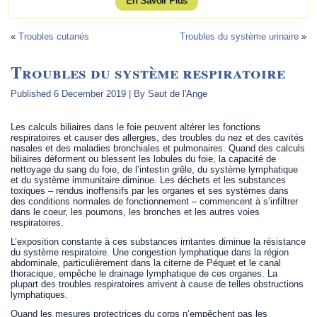
En Savoir Plus
«
Troubles cutanés
Troubles du système urinaire
»
Troubles du système respiratoire
Published
6 December 2019
|
By
Saut de l'Ange
Les calculs biliaires dans le foie peuvent altérer les fonctions
respiratoires et causer des allergies, des troubles du nez et des cavités
nasales et des maladies bronchiales et pulmonaires. Quand des calculs
biliaires déforment ou blessent les lobules du foie, la capacité de
nettoyage du sang du foie, de l’intestin grêle, du système lymphatique
et du système immunitaire diminue. Les déchets et les substances
toxiques – rendus inoffensifs par les organes et ses systèmes dans
des conditions normales de fonctionnement – commencent à s’infiltrer
dans le coeur, les poumons, les bronches et les autres voies
respiratoires.
L’exposition constante à ces substances irritantes diminue la résistance
du système respiratoire. Une congestion lymphatique dans la région
abdominale, particulièrement dans la citerne de Péquet et le canal
thoracique, empêche le drainage lymphatique de ces organes. La
plupart des troubles respiratoires arrivent à cause de telles obstructions
lymphatiques.
Quand les mesures protectrices du corps n’empêchent pas les