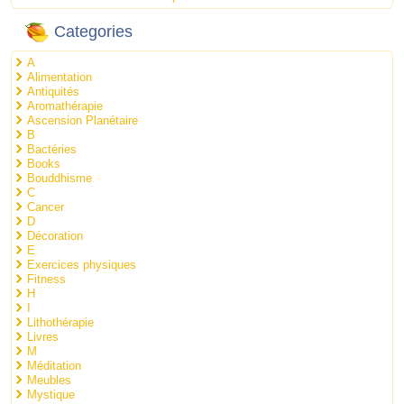
Categories
A
Alimentation
Antiquités
Aromathérapie
Ascension Planétaire
B
Bactéries
Books
Bouddhisme
C
Cancer
D
Décoration
E
Exercices physiques
Fitness
H
I
Lithothérapie
Livres
M
Méditation
Meubles
Mystique