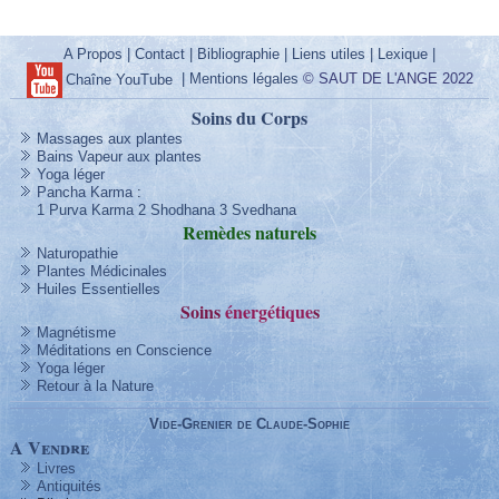
A Propos
|
Contact
|
Bibliographie
|
Liens utiles
|
Lexique
|
|
Mentions légales
© SAUT DE L'ANGE 2022
Chaîne YouTube
Soins du Corps
Massages aux plantes
Bains Vapeur aux plantes
Yoga léger
Pancha Karma
:
1 Purva Karma
2 Shodhana
3 Svedhana
Remèdes
naturels
Naturopathie
Plantes Médicinales
Huiles Essentielles
Soins
énergétique
s
Magnétisme
Méditations en Conscience
Yoga léger
Retour à la Nature
Vide-Grenier de Claude-Sophie
A Vendre
Livres
Antiquités