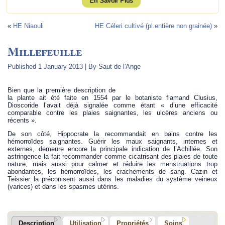
En Savoir Plus
«
HE Niaouli
HE Céleri cultivé (pl.entière non grainée)
»
Millefeuille
Published
1 January 2013
|
By
Saut de l'Ange
Bien que la première description de
la plante ait été faite en 1554 par le botaniste flamand Clusius,
Dioscoride l’avait déjà signalée comme étant « d’une efficacité
comparable contre les plaies saignantes, les ulcères anciens ou
récents ».
De son côté, Hippocrate la recommandait en bains contre les
hémorroïdes saignantes. Guérir les maux saignants, internes et
externes, demeure encore la principale indication de l’Achillée. Son
astringence la fait recommander comme cicatrisant des plaies de toute
nature, mais aussi pour calmer et réduire les menstruations trop
abondantes, les hémorroïdes, les crachements de sang. Cazin et
Teissier la préconisent aussi dans les maladies du système veineux
(varices) et dans les spasmes utérins.
Description
Utilisation
Propriétés
Soins