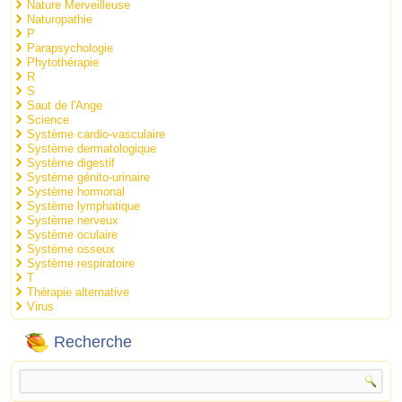
Nature Merveilleuse
Naturopathie
P
Parapsychologie
Phytothérapie
R
S
Saut de l'Ange
Science
Système cardio-vasculaire
Système dermatologique
Système digestif
Système génito-urinaire
Système hormonal
Système lymphatique
Système nerveux
Système oculaire
Système osseux
Système respiratoire
T
Thérapie alternative
Virus
Recherche