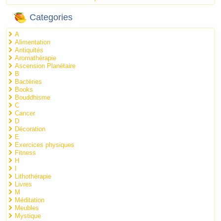
Categories
A
Alimentation
Antiquités
Aromathérapie
Ascension Planétaire
B
Bactéries
Books
Bouddhisme
C
Cancer
D
Décoration
E
Exercices physiques
Fitness
H
I
Lithothérapie
Livres
M
Méditation
Meubles
Mystique