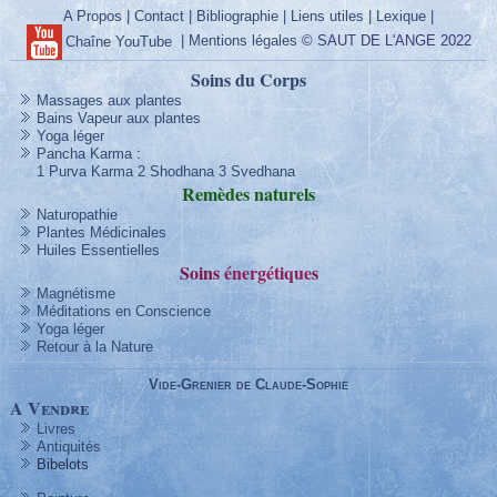
A Propos
|
Contact
|
Bibliographie
|
Liens utiles
|
Lexique
|
|
Mentions légales
© SAUT DE L'ANGE 2022
Chaîne YouTube
Soins du Corps
Massages aux plantes
Bains Vapeur aux plantes
Yoga léger
Pancha Karma
:
1 Purva Karma
2 Shodhana
3 Svedhana
Remèdes
naturels
Naturopathie
Plantes Médicinales
Huiles Essentielles
Soins
énergétique
s
Magnétisme
Méditations en Conscience
Yoga léger
Retour à la Nature
Vide-Grenier de Claude-Sophie
A Vendre
Livres
Antiquités
Bibelots