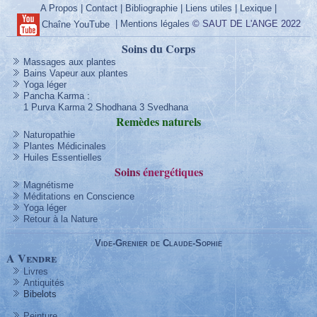
A Propos
|
Contact
|
Bibliographie
|
Liens utiles
|
Lexique
|
|
Mentions légales
© SAUT DE L'ANGE 2022
Chaîne YouTube
Soins du Corps
Massages aux plantes
Bains Vapeur aux plantes
Yoga léger
Pancha Karma
:
1 Purva Karma
2 Shodhana
3 Svedhana
Remèdes
naturels
Naturopathie
Plantes Médicinales
Huiles Essentielles
Soins
énergétique
s
Magnétisme
Méditations en Conscience
Yoga léger
Retour à la Nature
Vide-Grenier de Claude-Sophie
A Vendre
Livres
Antiquités
Bibelots
Peinture