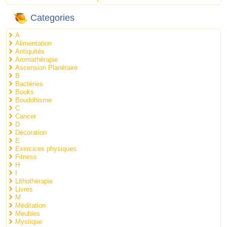
Categories
A
Alimentation
Antiquités
Aromathérapie
Ascension Planétaire
B
Bactéries
Books
Bouddhisme
C
Cancer
D
Décoration
E
Exercices physiques
Fitness
H
I
Lithothérapie
Livres
M
Méditation
Meubles
Mystique