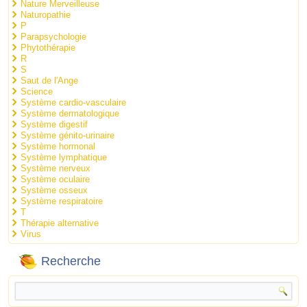
Nature Merveilleuse
Naturopathie
P
Parapsychologie
Phytothérapie
R
S
Saut de l'Ange
Science
Système cardio-vasculaire
Système dermatologique
Système digestif
Système génito-urinaire
Système hormonal
Système lymphatique
Système nerveux
Système oculaire
Système osseux
Système respiratoire
T
Thérapie alternative
Virus
Recherche