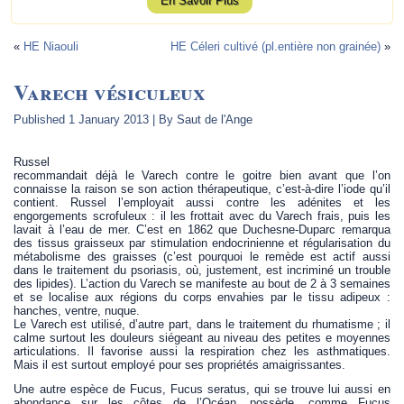
En Savoir Plus
«
HE Niaouli
HE Céleri cultivé (pl.entière non grainée)
»
Varech vésiculeux
Published
1 January 2013
|
By
Saut de l'Ange
Russel
recommandait déjà le Varech contre le goitre bien avant que l’on
connaisse la raison se son action thérapeutique, c’est-à-dire l’iode qu’il
contient. Russel l’employait aussi contre les adénites et les
engorgements scrofuleux : il les frottait avec du Varech frais, puis les
lavait à l’eau de mer. C’est en 1862 que Duchesne-Duparc remarqua
des tissus graisseux par stimulation endocrinienne et régularisation du
métabolisme des graisses (c’est pourquoi le remède est actif aussi
dans le traitement du psoriasis, où, justement, est incriminé un trouble
des lipides). L’action du Varech se manifeste au bout de 2 à 3 semaines
et se localise aux régions du corps envahies par le tissu adipeux :
hanches, ventre, nuque.
Le Varech est utilisé, d’autre part, dans le traitement du rhumatisme ; il
calme surtout les douleurs siégeant au niveau des petites e moyennes
articulations. Il favorise aussi la respiration chez les asthmatiques.
Mais il est surtout employé pour ses propriétés amaigrissantes.
Une autre espèce de Fucus, Fucus seratus, qui se trouve lui aussi en
abondance sur les côtes de l’Océan, possède, comme Fucus